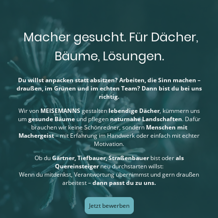
Macher gesucht. Für Dächer,
Bäume, Lösungen.
Du willst anpacken statt absitzen? Arbeiten, die Sinn machen –
draußen, im Grünen und im echten Team? Dann bist du bei uns
richtig.
Wir von
MEISEMANNS
gestalten
lebendige Dächer
, kümmern uns
um
gesunde Bäume
und pflegen
naturnahe Landschaften
. Dafür
brauchen wir keine Schönredner, sondern
Menschen mit
Machergeist
– mit Erfahrung im Handwerk oder einfach mit echter
Motivation.
Ob du
Gärtner, Tiefbauer, Straßenbauer
bist oder
als
Quereinsteiger
neu durchstarten willst:
Wenn du mitdenkst, Verantwortung übernimmst und gern draußen
arbeitest –
dann passt du zu uns.
Jetzt bewerben