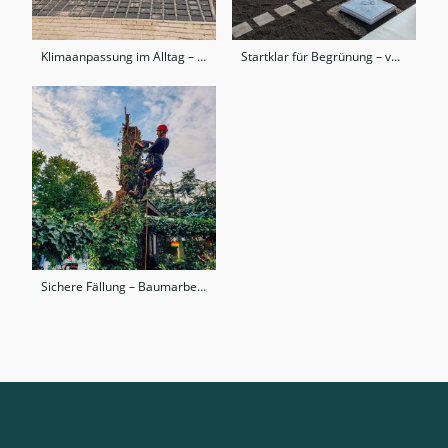
Klimaanpassung im Alltag – versickerungsfähige Pflasterung für private Flächen
Startklar für Begrünung – vorbereitetes Flachdach mit Lichtkuppeln
Sichere Fällung – Baumarbeiten an einem mit Efeu bewachsenen Stamm